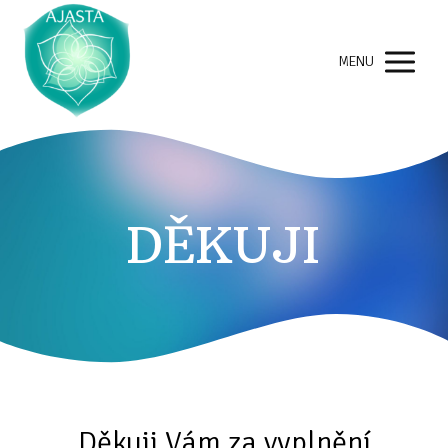
MENU
DĚKUJI
Děkuji Vám za vyplnění