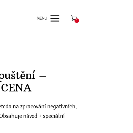
MENU
0
puštění –
 CENA
etoda na zpracování negativních,
 Obsahuje návod + speciální