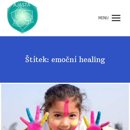
MENU
Štítek: emoční healing