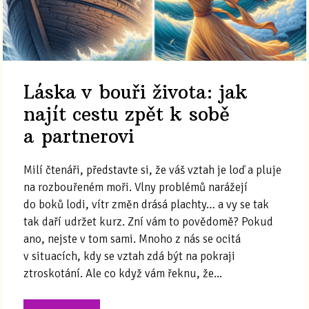
Láska v bouři života: jak
najít cestu zpět k sobě
a partnerovi
Milí čtenáři, představte si, že váš vztah je loď a pluje
na rozbouřeném moři. Vlny problémů narážejí
do boků lodi, vítr změn drásá plachty… a vy se tak
tak daří udržet kurz. Zní vám to povědomě? Pokud
ano, nejste v tom sami. Mnoho z nás se ocitá
v situacích, kdy se vztah zdá být na pokraji
ztroskotání. Ale co když vám řeknu, že...