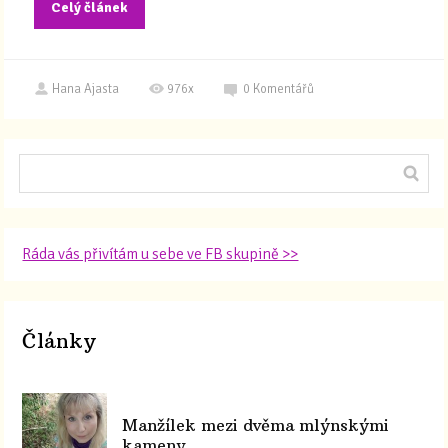
Celý článek
Hana Ajasta
976x
0
Komentářů
Ráda vás přivítám u sebe ve FB skupině >>
Články
Manžílek mezi dvěma mlýnskými
kameny