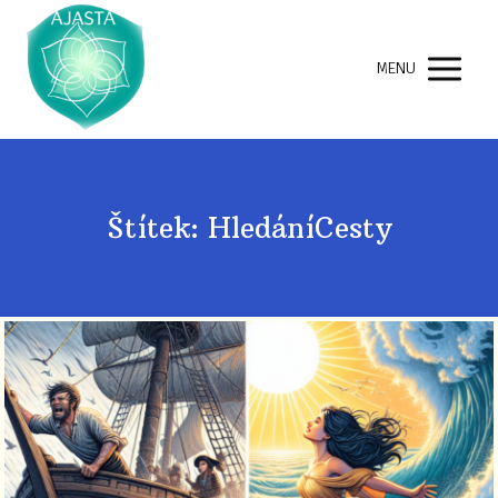
MENU
Štítek: HledáníCesty