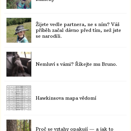
Žijete vedle partnera, ne s ním? Váš
příběh začal dávno před tím, než jste
se narodili.
Nemluví s vámi? Říkejte mu Bruno.
Hawkinsova mapa vědomí
Proč se vztahy opakují — a jak to