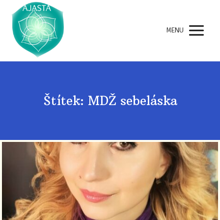
MENU
Štítek: MDŽ sebeláska