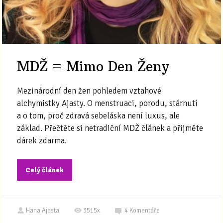
MDŽ = Mimo Den Ženy
Mezinárodní den žen pohledem vztahové
alchymistky Ajasty. O menstruaci, porodu, stárnutí
a o tom, proč zdravá sebeláska není luxus, ale
základ. Přečtěte si netradiční MDŽ článek a přijměte
dárek zdarma.
Celý článek
Hana Ajasta
3515x
4
Komentáře