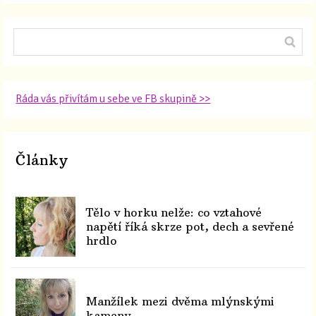
Ráda vás přivítám u sebe ve FB skupině >>
Články
Tělo v horku nelže: co vztahové
napětí říká skrze pot, dech a sevřené
hrdlo
Manžílek mezi dvěma mlýnskými
kameny