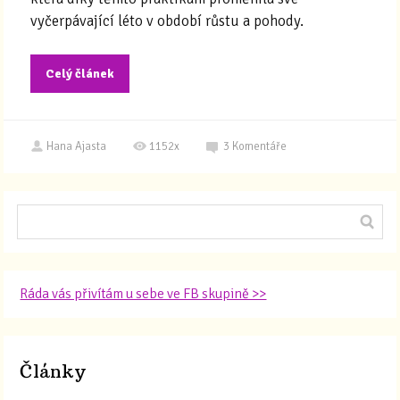
vyčerpávající léto v období růstu a pohody.
Celý článek
Hana Ajasta
1152x
3
Komentáře
Ráda vás přivítám u sebe ve FB skupině >>
Články