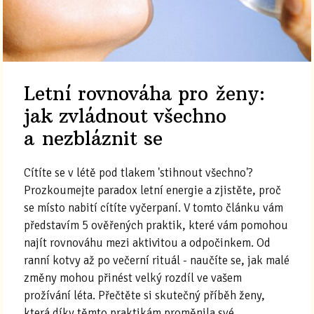
Letní rovnováha pro ženy:
jak zvládnout všechno
a nezbláznit se
Cítíte se v létě pod tlakem 'stihnout všechno'?
Prozkoumejte paradox letní energie a zjistěte, proč
se místo nabití cítíte vyčerpaní. V tomto článku vám
představím 5 ověřených praktik, které vám pomohou
najít rovnováhu mezi aktivitou a odpočinkem. Od
ranní kotvy až po večerní rituál - naučíte se, jak malé
změny mohou přinést velký rozdíl ve vašem
prožívání léta. Přečtěte si skutečný příběh ženy,
která díky těmto praktikám proměnila své