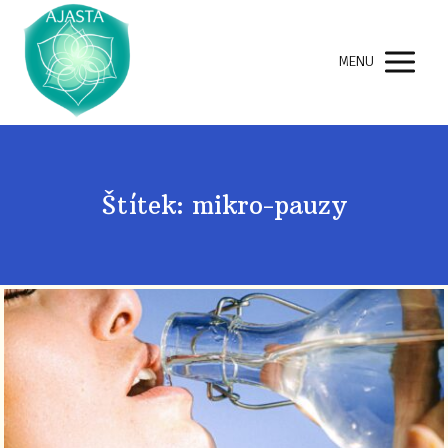
MENU
Štítek: mikro-pauzy