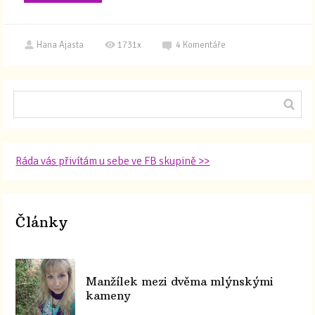
Hana Ajasta
1731x
4
Komentáře
Ráda vás přivítám u sebe ve FB skupině >>
Články
Manžílek mezi dvěma mlýnskými
kameny