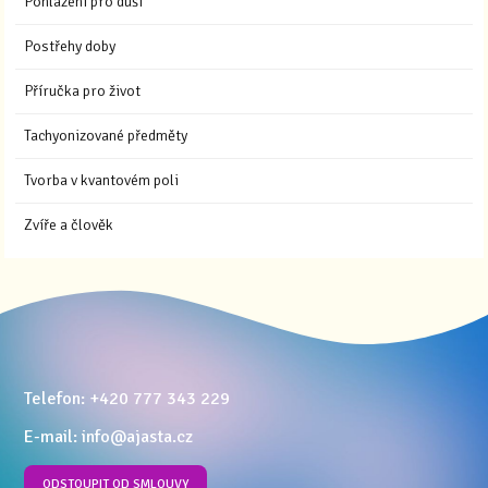
Pohlazení pro duši
Postřehy doby
Příručka pro život
Tachyonizované předměty
Tvorba v kvantovém poli
Zvíře a člověk
Telefon: +420 777 343 229
E-mail: info@ajasta.cz
ODSTOUPIT OD SMLOUVY