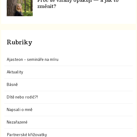
Proč se vztahy opakují — a jak to
změnit?
Rubriky
Ajasteon – semináře na míru
Aktuality
Básně
Dítě nebo rodič?!
Napsali o mně
Nezařazené
Partnerské křižovatky