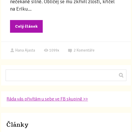
nečekaně silně. Obličej se mu zkřivil zlostí, křičel
na Eriku...
Celý článek
Hana Ajasta
1099x
2
Komentáře
Ráda vás přivítám u sebe ve FB skupině >>
Články