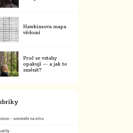
Hawkinsova mapa
vědomí
Proč se vztahy
opakují — a jak to
změnit?
ubriky
steon – semináře na míru
uality