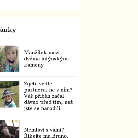
lánky
Manžílek mezi
dvěma mlýnskými
kameny
Žijete vedle
partnera, ne s ním?
Váš příběh začal
dávno před tím, než
jste se narodili.
Nemluví s vámi?
Říkejte mu Bruno.