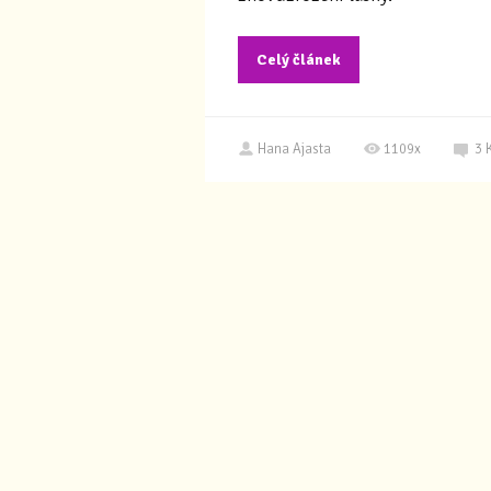
Celý článek
Hana Ajasta
1109x
3