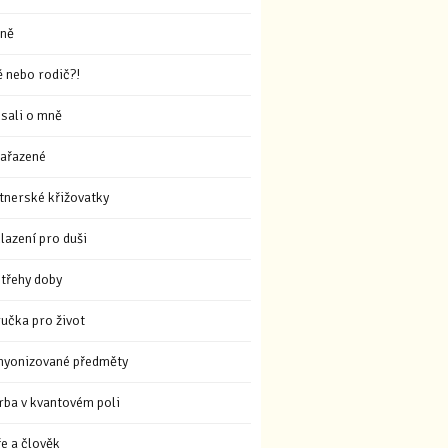
ně
ě nebo rodič?!
sali o mně
ařazené
tnerské křižovatky
lazení pro duši
třehy doby
ručka pro život
hyonizované předměty
rba v kvantovém poli
ře a člověk