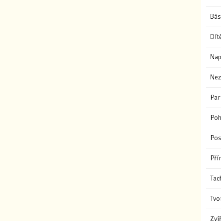
Bás
Dít
Nap
Nez
Par
Poh
Pos
Pří
Tac
Tvo
Zví