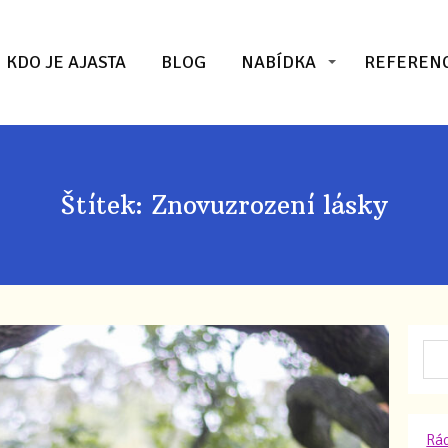
KDO JE AJASTA
BLOG
NABÍDKA
REFEREN
Štítek: Znovuzrození lásky
Rád