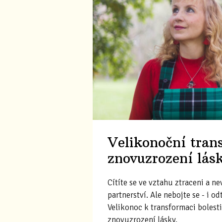
Velikonoční trans
znovuzrození lás
Cítíte se ve vztahu ztraceni a n
partnerství. Ale nebojte se - i 
Velikonoc k transformaci bolest
znovuzrození lásky.