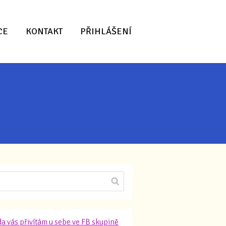
CE
KONTAKT
PŘIHLÁŠENÍ
a vás přivítám u sebe ve FB skupině