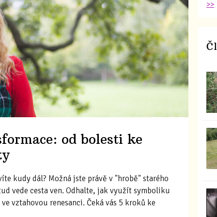
>>
Č
formace: od bolesti ke
ky
evíte kudy dál? Možná jste právě v "hrobě" starého
odtud vede cesta ven. Odhalte, jak využít symboliku
i ve vztahovou renesanci. Čeká vás 5 kroků ke