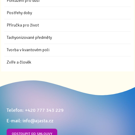
Pohlazení pro duši
Postřehy doby
Příručka pro život
Tachyonizované předměty
Tvorba v kvantovém poli
Zvíře a člověk
Telefon: +420 777 343 229
E-mail: info@ajasta.cz
ODSTOUPIT OD SMLOUVY