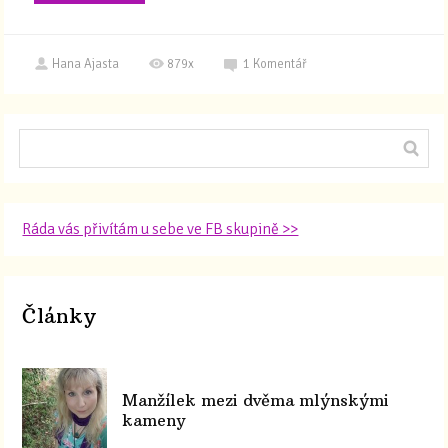
Hana Ajasta
879x
1
Komentář
Ráda vás přivítám u sebe ve FB skupině >>
Články
Manžílek mezi dvěma mlýnskými
kameny