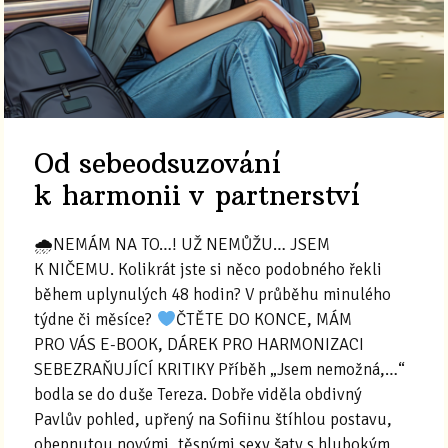
Od sebeodsuzování
k harmonii v partnerství
🌧NEMÁM NA TO…! UŽ NEMŮŽU… JSEM
K NIČEMU. Kolikrát jste si něco podobného řekli
během uplynulých 48 hodin? V průběhu minulého
týdne či měsíce?
ČTĚTE DO KONCE, MÁM
PRO VÁS E-BOOK, DÁREK PRO HARMONIZACI
SEBEZRAŇUJÍCÍ KRITIKY Příběh „Jsem nemožná,…“
bodla se do duše Tereza. Dobře viděla obdivný
Pavlův pohled, upřený na Sofiinu štíhlou postavu,
obepnutou novými, těsnými sexy šaty s hlubokým