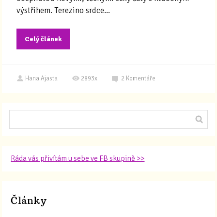
výstřihem. Terezino srdce...
Celý článek
Hana Ajasta
2893x
2
Komentáře
Ráda vás přivítám u sebe ve FB skupině >>
Články