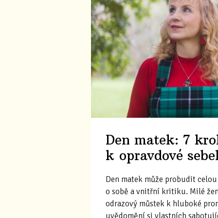
Den matek: 7 kro
k opravdové sebe
Den matek může probudit celou 
o sobě a vnitřní kritiku. Milé že
odrazový můstek k hluboké pro
uvědomění si vlastních sabotuj