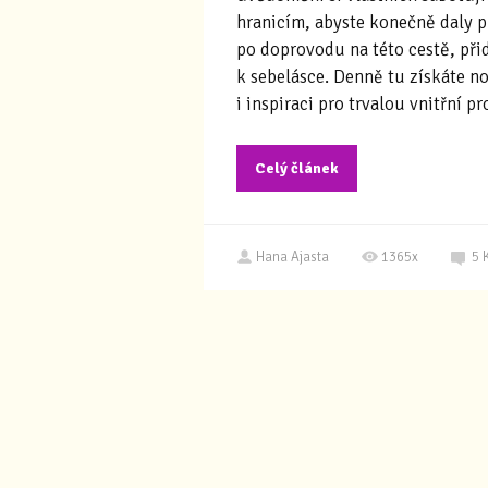
hranicím, abyste konečně daly p
po doprovodu na této cestě, přid
k sebelásce. Denně tu získáte n
i inspiraci pro trvalou vnitřní p
Celý článek
Hana Ajasta
1365x
5