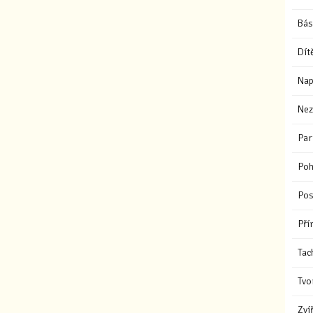
Bás
Dít
Nap
Nez
Par
Poh
Pos
Pří
Tac
Tvo
Zví