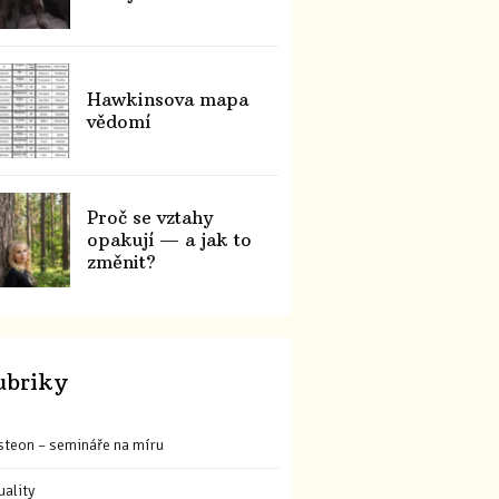
Hawkinsova mapa
vědomí
Proč se vztahy
opakují — a jak to
změnit?
ubriky
steon – semináře na míru
uality