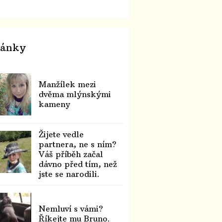
lánky
Manžílek mezi
dvěma mlýnskými
kameny
Žijete vedle
partnera, ne s ním?
Váš příběh začal
dávno před tím, než
jste se narodili.
Nemluví s vámi?
Říkejte mu Bruno.