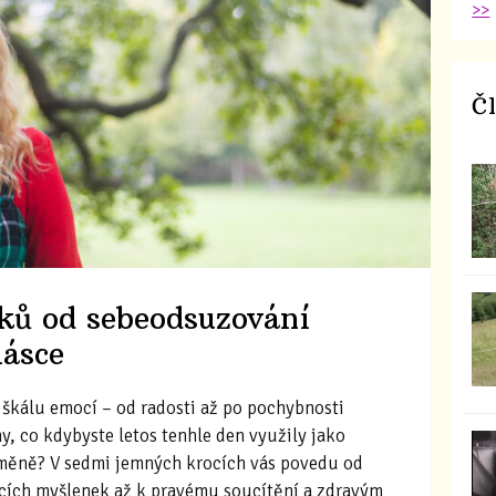
>>
Č
ků od sebeodsuzování
lásce
škálu emocí – od radosti až po pochybnosti
ny, co kdybyste letos tenhle den využily jako
měně? V sedmi jemných krocích vás povedu od
ících myšlenek až k pravému soucítění a zdravým