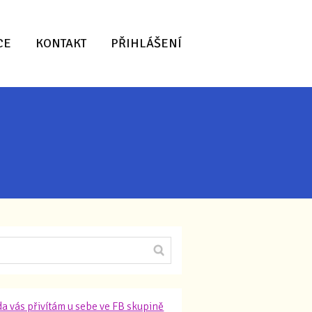
CE
KONTAKT
PŘIHLÁŠENÍ
a vás přivítám u sebe ve FB skupině