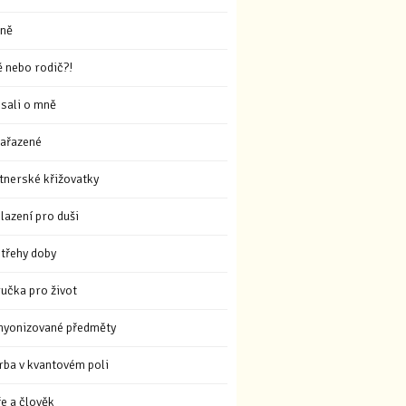
ně
ě nebo rodič?!
sali o mně
ařazené
tnerské křižovatky
lazení pro duši
třehy doby
ručka pro život
hyonizované předměty
rba v kvantovém poli
ře a člověk