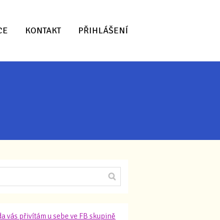
CE
KONTAKT
PŘIHLÁŠENÍ
a vás přivítám u sebe ve FB skupině