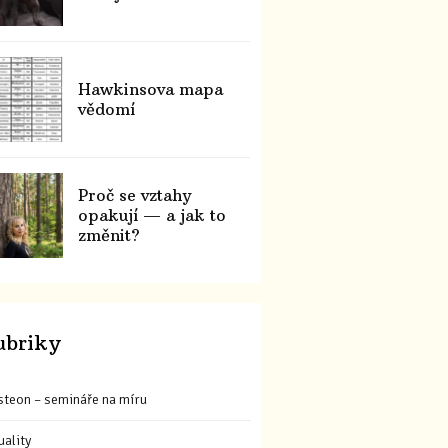
Hawkinsova mapa
vědomí
Proč se vztahy
opakují — a jak to
změnit?
ubriky
steon – semináře na míru
uality