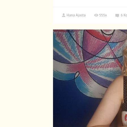
Hana Ajasta
555x
6
K