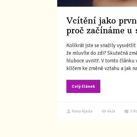
Vcítění jako prv
proč začínáme u 
Kolikrát jste se snažily vysvětli
že mluvíte do zdi? Skutečná změ
hluboce uvnitř. V tomto článku 
klíčem ke změně vztahu a jak na
Celý článek
Hana Ajasta
642x
5
K