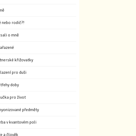
ně
ě nebo rodič?!
sali o mně
ařazené
tnerské křižovatky
lazení pro duši
třehy doby
ručka pro život
hyonizované předměty
rba v kvantovém poli
ře a člověk