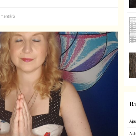
omentářů
R
Aja
Akt