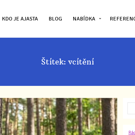
KDO JE AJASTA
BLOG
NABÍDKA
REFEREN
Štítek: vcítění
Rád