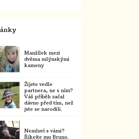
lánky
Manžílek mezi
dvěma mlýnskými
kameny
Žijete vedle
partnera, ne s ním?
Váš příběh začal
dávno před tím, než
jste se narodili.
Nemluví s vámi?
Říkejte mu Bruno.