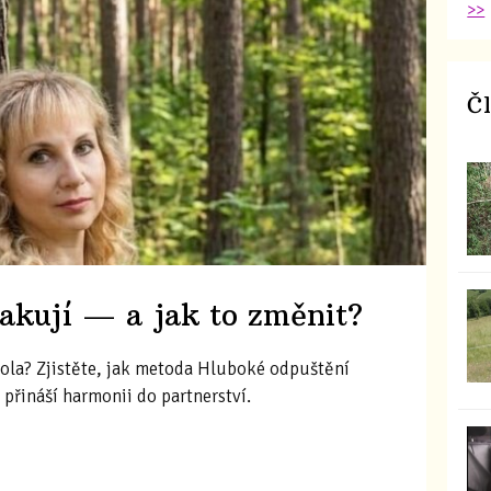
>>
Č
pakují — a jak to změnit?
kola? Zjistěte, jak metoda Hluboké odpuštění
 přináší harmonii do partnerství.