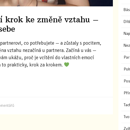
Bás
ní krok ke změně vztahu –
Dít
sebe
Nap
t partnerovi, co potřebujete — a zůstaly s pocitem,
Nez
na vztahu nezačíná u partnera. Začíná u vás —
vám ukážu, proč je vcítění do vlastních emocí
Par
 to prakticky, krok za krokem.
Poh
Pos
Pří
Tac
omentářů
Tvo
Zví