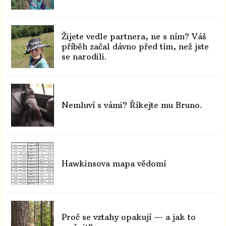
Žijete vedle partnera, ne s ním? Váš
příběh začal dávno před tím, než jste
se narodili.
Nemluví s vámi? Říkejte mu Bruno.
Hawkinsova mapa vědomí
Proč se vztahy opakují — a jak to