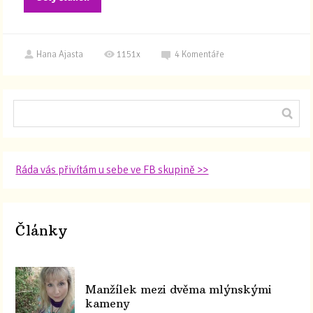
Hana Ajasta
1151x
4
Komentáře
Ráda vás přivítám u sebe ve FB skupině >>
Články
Manžílek mezi dvěma mlýnskými
kameny