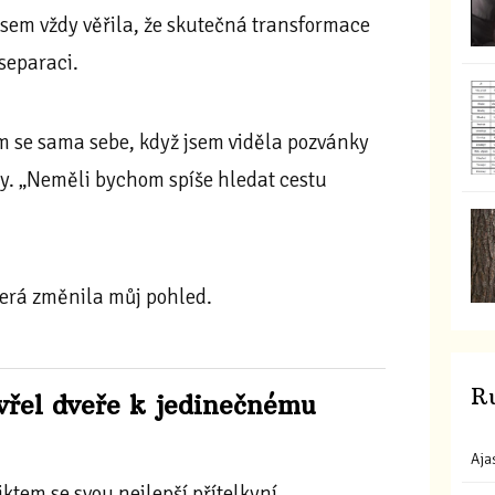
sem vždy věřila, že skutečná transformace
 separaci.
sem se sama sebe, když jsem viděla pozvánky
hy. „Neměli bychom spíše hledat cestu
která změnila můj pohled.
R
evřel dveře k jedinečnému
Aja
ktem se svou nejlepší přítelkyní.