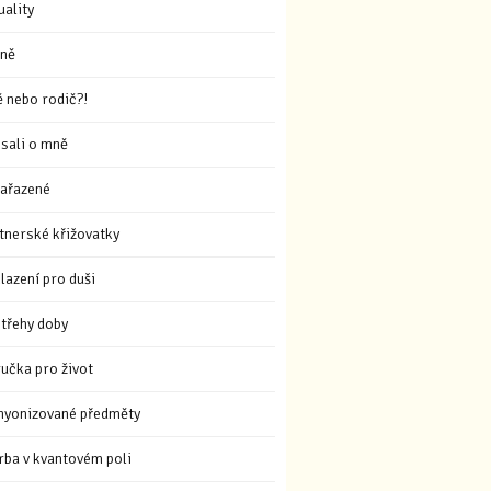
uality
ně
ě nebo rodič?!
sali o mně
ařazené
tnerské křižovatky
lazení pro duši
třehy doby
ručka pro život
hyonizované předměty
rba v kvantovém poli