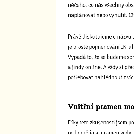
něčeho, co nás všechny obs
naplánovat nebo vynutit. Cí
Právě diskutujeme o názvu a
je prosté pojmenování „Kruh
Vypadá to, že se budeme s
a jindy online. A vždy si 
potřebovat nahlédnout z více
Vnitřní pramen mou
Díky této zkušenosti jsem p
podobně jako pramen vody.