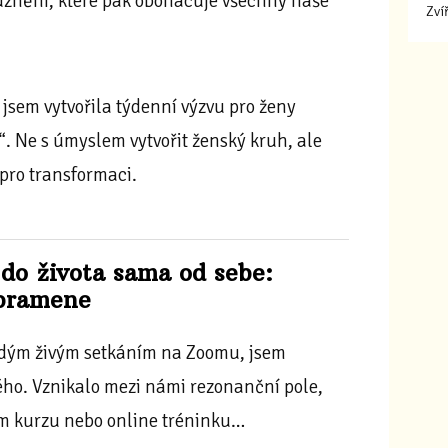
znění, které pak obohacuje všechny naše
Zví
sem vytvořila týdenní výzvu pro ženy
“. Ne s úmyslem vytvořit ženský kruh, ale
pro transformaci.
do života sama od sebe:
 pramene
ždým živým setkáním na Zoomu, jsem
o. Vznikalo mezi námi rezonanční pole,
ém kurzu nebo online tréninku…