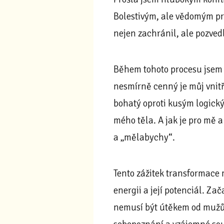
Bolestivým, ale vědomým pr
nejen zachránil, ale pozved
Během tohoto procesu jsem 
nesmírně cenný je můj vnitř
bohatý oproti kusým logick
mého těla. A jak je pro mě 
a „mělabychy“.
Tento zážitek transformace
energii a její potenciál. Za
nemusí být útěkem od mužů