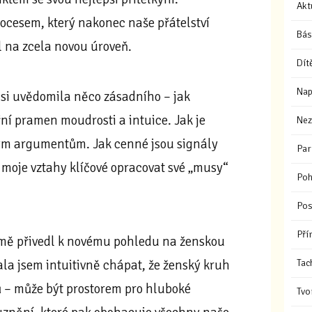
Akt
ocesem, který nakonec naše přátelství
Bás
l na zcela novou úroveň.
Dít
Nap
si uvědomila něco zásadního – jak
ní pramen moudrosti a intuice. Jak je
Nez
ým argumentům. Jak cenné jsou signály
Par
a moje vztahy klíčové opracovat své „musy“
Poh
Pos
Pří
 mě přivedl k novému pohledu na ženskou
Tac
čala jsem intuitivně chápat, že ženský kruh
 – může být prostorem pro hluboké
Tvo