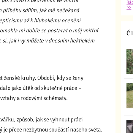
jak souvisí s ukotvením ve vnitřní
Rád
>>
 příběhu sdílím, jak mě nečekaná
epticismu až k hlubokému ocenění
omohla mi dobře se postarat o můj vnitřní
Č
si, jak i vy můžete v dnešním hektickém
.
t ženské kruhy. Období, kdy se ženy
adalo jako útěk od skutečné práce –
 vztahy a rodovými schématy.
tvářku, způsob, jak se vyhnout práci
 je přece nezbytnou součástí našeho světa.