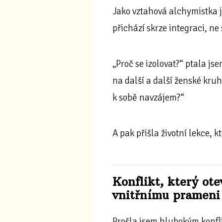
Jako vztahová alchymistka j
přichází skrze integraci, ne
„Proč se izolovat?“ ptala j
na další a další ženské kru
k sobě navzájem?“
A pak přišla životní lekce, 
Konflikt, který ot
vnitřnímu prameni
Prošla jsem hlubokým konfli