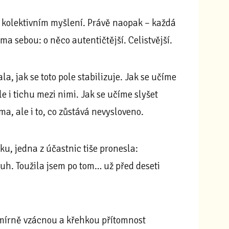
o kolektivním myšlení. Právě naopak – každá
ama sebou: o něco autentičtější. Celistvější.
, jak se toto pole stabilizuje. Jak se učíme
e i tichu mezi nimi. Jak se učíme slyšet
ima, ale i to, co zůstává nevysloveno.
ku, jedna z účastnic tiše pronesla:
ruh. Toužila jsem po tom… už před deseti
esmírně vzácnou a křehkou přítomnost