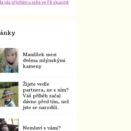
a vás přivítám u sebe ve FB skupině
lánky
Manžílek mezi
dvěma mlýnskými
kameny
Žijete vedle
partnera, ne s ním?
Váš příběh začal
dávno před tím, než
jste se narodili.
Nemluví s vámi?