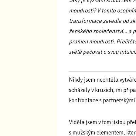
Jaký je význam kruhu žen? A 
moudrosti? V tomto osobním
transformace zavedla od sk
ženského společenství… a p
pramen moudrosti. Přečtěte 
světě pečovat o svou intuici
Nikdy jsem nechtěla vytváře
scházely v kruzích, mi přip
konfrontace s partnerskými
Viděla jsem v tom jistou pře
s mužským elementem, který