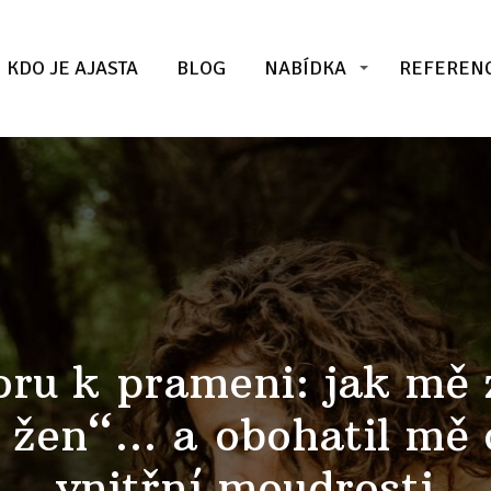
KDO JE AJASTA
BLOG
NABÍDKA
REFEREN
ru k prameni: jak mě 
 žen“… a obohatil mě 
vnitřní moudrosti