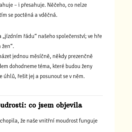
ahuje – i přesahuje. Něčeho, co nelze
tím se poctěná a vděčná.
 „jízdním řádu“ našeho společenství; ve hře
 žen“.
cházet jednou měsíčně, někdy prezenčně
předem dohodneme téma, které budou ženy
 úhlů, řešit jej a posunout se v něm.
drosti: co jsem objevila
ochopila, že naše vnitřní moudrost funguje