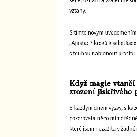
sebepoznání a vzájemné sou
vztahy.
S tímto novým uvědoměním j
„Ajasta: 7 kroků k sebelásce
s touhou nabídnout prostor 
Když magie vtančí 
zrození jiskřivého
S každým dnem výzvy, s ka
pozorovala něco mimořádnéh
které jsem nezažila v žádn