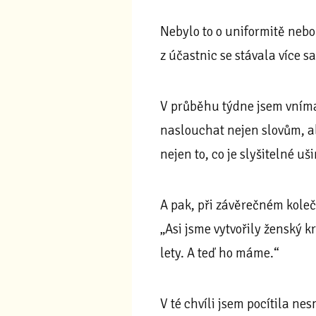
Nebylo to o uniformitě neb
z účastnic se stávala více s
V průběhu týdne jsem vnímala
naslouchat nejen slovům, al
nejen to, co je slyšitelné uš
A pak, při závěrečném koleč
„Asi jsme vytvořily ženský k
lety. A teď ho máme.“
V té chvíli jsem pocítila n