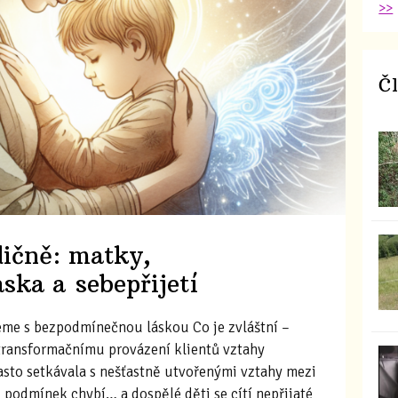
>>
Č
ičně: matky,
ska a sebepřijetí
me s bezpodmínečnou láskou Co je zvláštní –
 transformačnímu provázení klientů vztahy
asto setkávala s nešťastně utvořenými vztahy mezi
 podmínek chybí… a dospělé děti se cítí nepřijaté