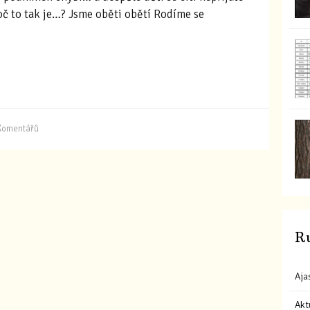
oč to tak je…? Jsme oběti obětí Rodíme se
Komentářů
R
Aja
Akt