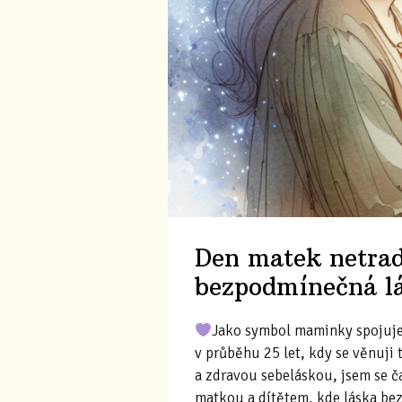
Den matek netrad
bezpodmínečná lá
Jako symbol maminky spojuje
v průběhu 25 let, kdy se věnuji
a zdravou sebeláskou, jsem se č
matkou a dítětem, kde láska bez