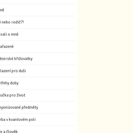
ně
ě nebo rodič?!
sali o mně
ařazené
tnerské křižovatky
lazení pro duši
třehy doby
ručka pro život
hyonizované předměty
rba v kvantovém poli
ře a člověk