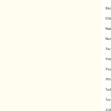
Bás
Dít
Nap
Nez
Par
Poh
Pos
Pří
Tac
Tvo
Zví