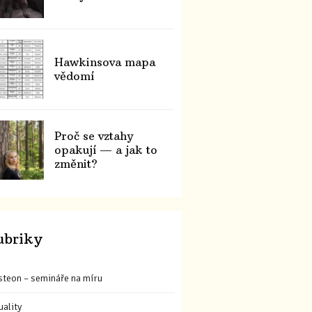
Hawkinsova mapa
vědomí
Proč se vztahy
opakují — a jak to
změnit?
ubriky
steon – semináře na míru
uality