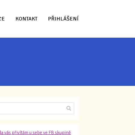
CE
KONTAKT
PŘIHLÁŠENÍ
a vás přivítám u sebe ve FB skupině