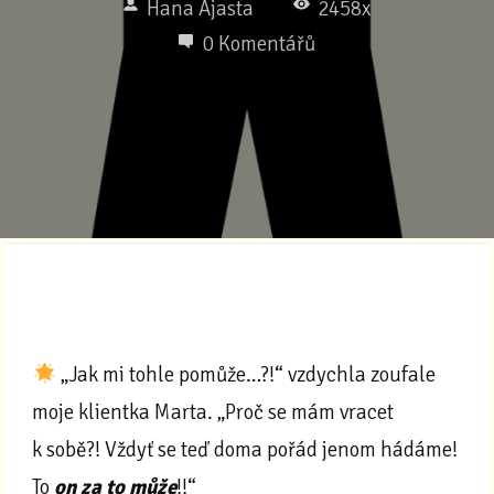
Hana Ajasta
2458x
0 Komentářů
„Jak mi tohle pomůže…?!“ vzdychla zoufale
moje klientka Marta. „Proč se mám vracet
k sobě?! Vždyť se teď doma pořád jenom hádáme!
To
on za to může
!!“