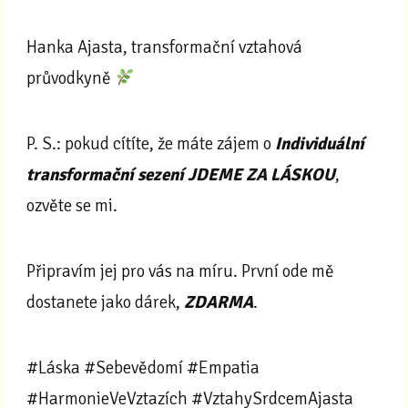
Hanka Ajasta, transformační vztahová
průvodkyně
P. S.: pokud cítíte, že máte zájem o
Individuální
transformační sezení JDEME ZA LÁSKOU
,
ozvěte se mi.
Připravím jej pro vás na míru. První ode mě
dostanete jako dárek,
ZDARMA
.
#Láska #Sebevědomí #Empatia
#HarmonieVeVztazích #VztahySrdcemAjasta