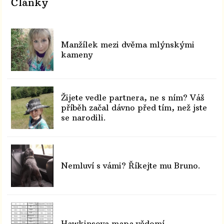
Články
Manžílek mezi dvěma mlýnskými
kameny
Žijete vedle partnera, ne s ním? Váš
příběh začal dávno před tím, než jste
se narodili.
Nemluví s vámi? Říkejte mu Bruno.
Hawkinsova mapa vědomí