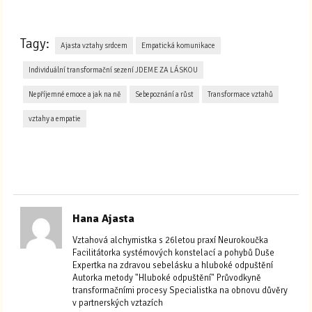
Tagy:
Ajasta vztahy srdcem
Empatická komunikace
Individuální transformační sezení JDEME ZA LÁSKOU
Nepříjemné emoce a jak na ně
Sebepoznání a růst
Transformace vztahů
vztahy a empatie
Hana Ajasta
Vztahová alchymistka s 26letou praxí Neurokoučka
Facilitátorka systémových konstelací a pohybů Duše
Expertka na zdravou sebelásku a hluboké odpuštění
Autorka metody "Hluboké odpuštění" Průvodkyně
transformačními procesy Specialistka na obnovu důvěry
v partnerských vztazích