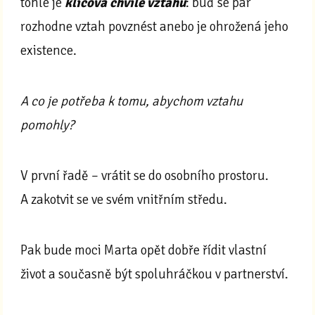
tohle je
klíčová chvíle vztahu
: buď se pár
rozhodne vztah povznést anebo je ohrožená jeho
existence.
A co je potřeba k tomu, abychom vztahu
pomohly?
V první řadě – vrátit se do osobního prostoru.
A zakotvit se ve svém vnitřním středu.
Pak bude moci Marta opět dobře řídit vlastní
život a současně být spoluhráčkou v partnerství.