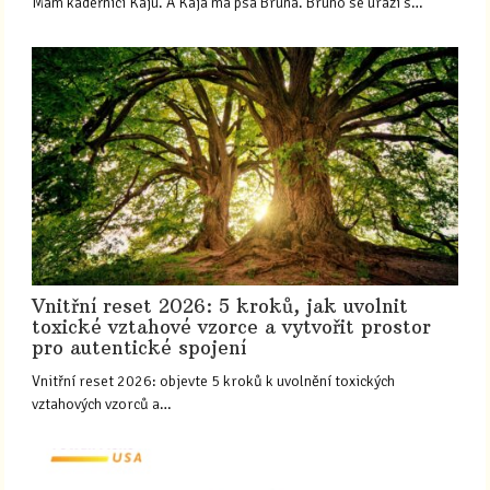
Mám kadeřnici Káju. A Kája má psa Bruna. Bruno se urazí s…
Vnitřní reset 2026: 5 kroků, jak uvolnit
toxické vztahové vzorce a vytvořit prostor
pro autentické spojení
Vnitřní reset 2026: objevte 5 kroků k uvolnění toxických
vztahových vzorců a…